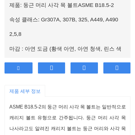
제품: 둥근 머리 사각 목 볼트
ASME B18.5-2
속성 클래스: Gr307A, 307B, 325, A449, A490
2,5,8
마감 : 아연 도금 (황색 아연, 아연 청색, 린스 색
상), 흑색, 인산염 및 오일, 인산 아연, 용융 아연
도금 (HDG), Dacromet, Geomet
제품 세부 정보
소재:스틸
ASME B18.5-2의 둥근 머리 사각 목 볼트는 일반적으로
수출국가 : 미국, 일본, 호주, 유럽 등
캐리지 볼트 유형으로 간주됩니다. 둥근 머리 사각 목
고객 맞춤화 지원
나사라고도 알려진 캐리지 볼트는 둥근 머리와 사각 목