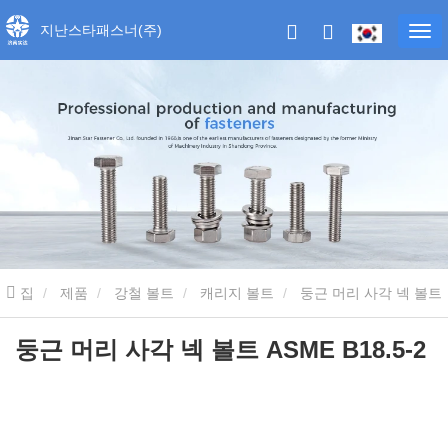
지난스타패스너(주)
집
제품
강철 볼트
캐리지 볼트
둥근 머리 사각 넥 볼트
ASME B18.5-2
둥근 머리 사각 넥 볼트 ASME B18.5-2